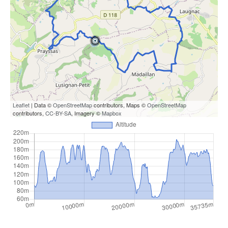
Leaflet
| Data ©
OpenStreetMap
contributors, Maps ©
OpenStreetMap
contributors,
CC-BY-SA
, Imagery ©
Mapbox