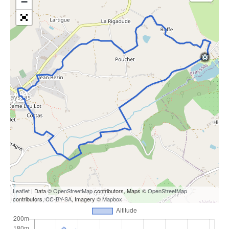
−
Leaflet
| Data ©
OpenStreetMap
contributors, Maps ©
OpenStreetMap
contributors,
CC-BY-SA
, Imagery ©
Mapbox