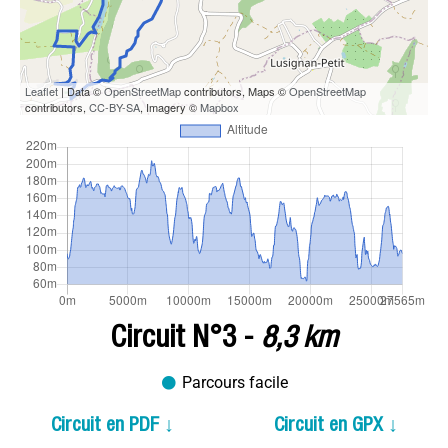
Leaflet
| Data ©
OpenStreetMap
contributors, Maps ©
OpenStreetMap
contributors,
CC-BY-SA
, Imagery ©
Mapbox
Circuit N°3 -
8,3 km
Parcours facile
Circuit en PDF ↓
Circuit en GPX ↓