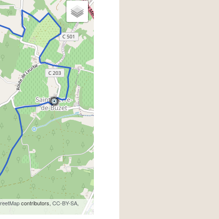
reetMap
contributors,
CC-BY-SA
,