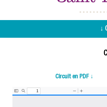
↓ 
C
Circuit en PDF ↓