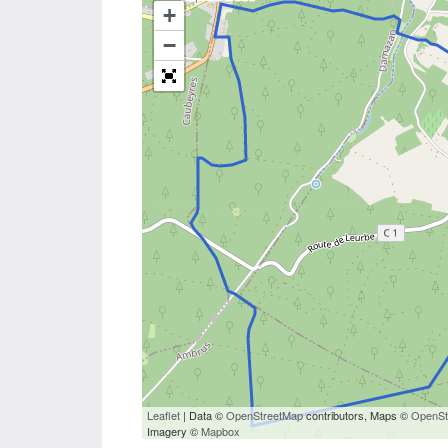
+
−
Leaflet
| Data ©
OpenStreetMap
contributors, Maps ©
OpenSt
Imagery ©
Mapbox