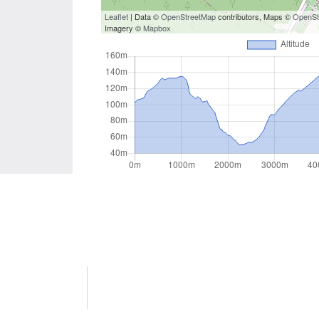
Leaflet
| Data ©
OpenStreetMap
contributors, Maps ©
OpenSt
Imagery ©
Mapbox