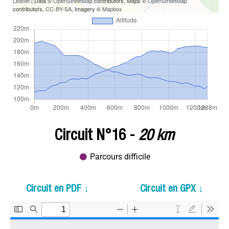
Leaflet
| Data ©
OpenStreetMap
contributors, Maps ©
OpenStreetMap
contributors,
CC-BY-SA
, Imagery ©
Mapbox
Circuit N°16 -
20 km
Parcours difficile
Circuit en PDF ↓
Circuit en GPX ↓