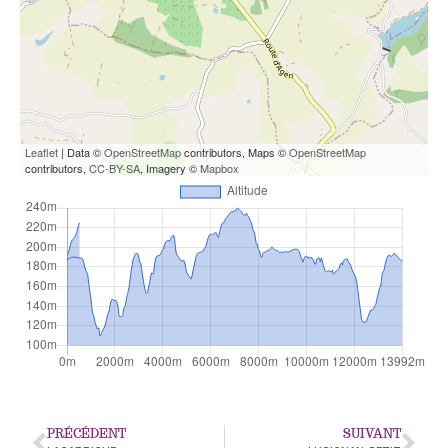
Leaflet
| Data ©
OpenStreetMap
contributors, Maps ©
OpenStreetMap
contributors,
CC-BY-SA
, Imagery ©
Mapbox
PRÉCÉDENT
SUIVANT