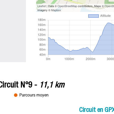
Leaflet
| Data ©
OpenStreetMap
contributors, Maps ©
OpenSt
Imagery ©
Mapbox
Circuit N°9 -
11,1 km
Parcours moyen
Circuit en GP