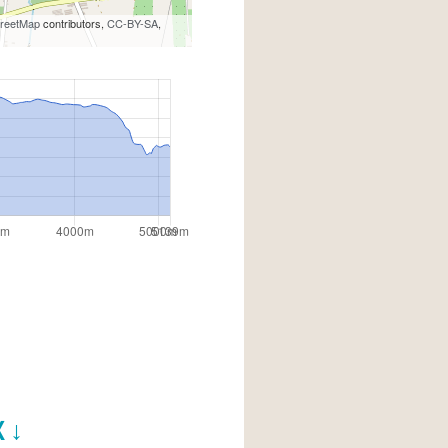
reetMap
contributors,
CC-BY-SA
,
X ↓