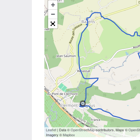
+
−
Leaflet
| Data ©
OpenStreetMap
contributors, Maps ©
OpenSt
Imagery ©
Mapbox