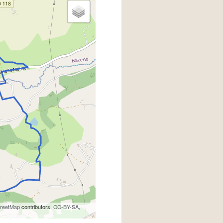
reetMap
contributors,
CC-BY-SA
,